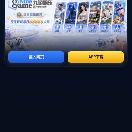
大程度上影响了比赛的流畅度和节奏。有国际裁判指出，这或许是
对比赛控场能力的不足，以及对**犯规性质把握不当**，使得比赛
失去了原本应有的激烈对抗性。
#### 案例分析
**例如，在上半场结束前的一次对脚争抢中，广州队的一名中场球
员因一次铲球动作被直接出示红牌**。从现场录像回放上看，这次
铲球虽然动作较大，但并未直接伤害到对方球员，故而**该红不红
的争议**也就此展开。有专家分析认为，这一红牌的给出可能受到
了*裁判对局势过度紧张的影响*，并未充分考虑到比赛中激烈对抗
的正常性。