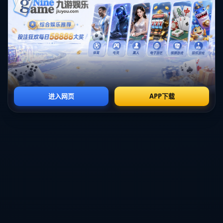
神和战术智慧，也深刻认识到了体育比赛的不确定性。正如体育所
传达的哲理一般，团队合作、战术执行以及个人能力缺一不可。黎
巴嫩队能够战胜约旦，晋级决赛，必将成为他们足球历史上一个重
要的里程碑，也为他们的球迷们带来了巨大的荣耀。**亚洲杯决赛
即将开启，黎巴嫩队有望为自身带来更大的成就。**