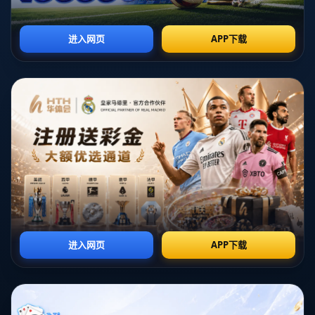
进入比赛的最后阶段，观众们的情绪达到了高潮。在比赛进行到第
89分钟时，黎巴嫩队的阿拉基接到队友的传球，迅速突破约旦的防
线，面对扑出来的门将，阿拉基冷静地将球送入网底。这个迅速而
精准的进球，让整个赛场为之一震，黎巴嫩队顺利拿下了这场关键
的比赛，成功晋级决赛。
#### 胜利的关键因素
黎巴嫩队的胜利并非偶然，除了阿拉基的个人能力外，还有多方面
的因素值得关注。首先，黎巴嫩队在比赛中的**组织严密性**展现
了其出色的战术执行力。在防守上，他们能够及时回防，形成有效
的防线，限制了约旦队的进攻空间。
其次，黎巴嫩的中场球员们在控球率上占据优势，使得他们能够不
断创造出机会并施加压力。他们的传球精度及快速的跑动，让约旦
队难以适应。更重要的是，阿拉基的**临场发挥**和心理素质至关
重要。在比赛的关键时刻，他没有受到压力的影响，展现出了顶尖
球员的冷静与果断。
#### 总结
通过对这场半决赛的回顾，我们不仅看到了黎巴嫩队顽强的团队精