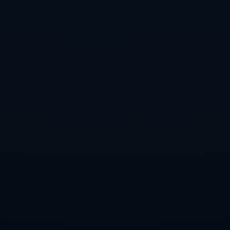
联系信息
问鼎娱乐
电话：0769-7674361
手机：18863911663
传真：0769-7674361
E—mail：admin@jobs-wendingyule.com
公司地址：甘肃省白银市靖远县双龙乡