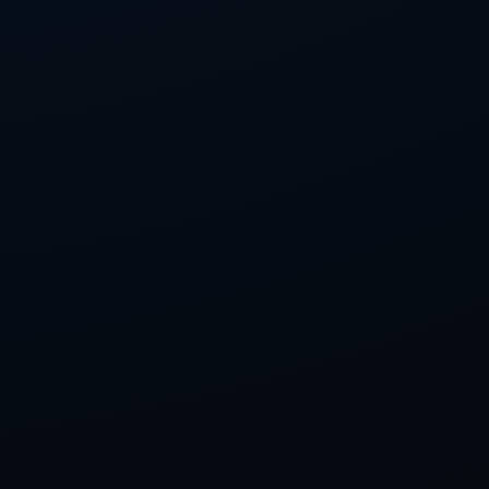
扫描二维码
县双龙