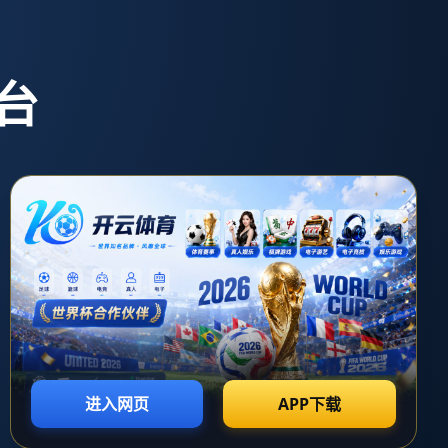
新闻中心
联系方式
官方微博
站内搜索