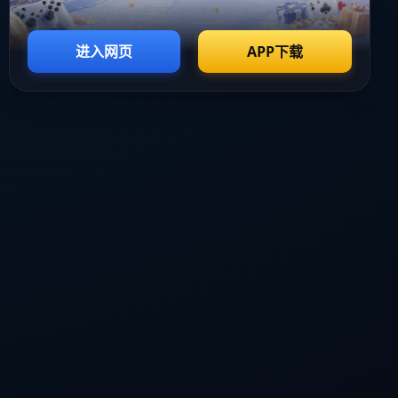
更专注自我
2026-08-07
各有关部门：巩固拓展
足球行业假赌黑治理成
效
2026-08-07