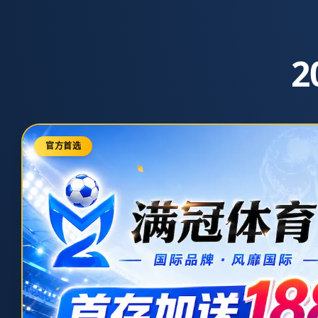
中国男篮vs伊
问鼎娱乐
### 中国男篮vs伊朗12人名单：周琦在列胡明轩缺阵