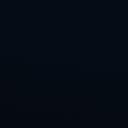
除了周琦外，中国男篮的其他成员同样值得关注。**王
线的另一员大将，将和周琦共同承担起攻防重任。赵继
时，球队的整体配合和战术执行将决定胜负。
### 4. 比赛的战术布局
从历史交锋来看，中国男篮与伊朗队的比赛总是充满悬念
朗队以高强度的防守和有效的快攻著称，这将考验中国
战术，增加内线进攻的压力，并通过快速推反击来撕裂
#### 5. 期待的落幕
这场比赛不仅是对球员个人能力的检验，更是对整个团
将直接影响比赛的结果。对于中国男篮来说，战胜伊朗
随着比赛临近，球迷们对此充满期待，而中国男篮能否
新