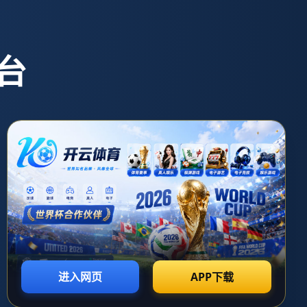
新闻中心
联系方式
官方微博
站内搜索