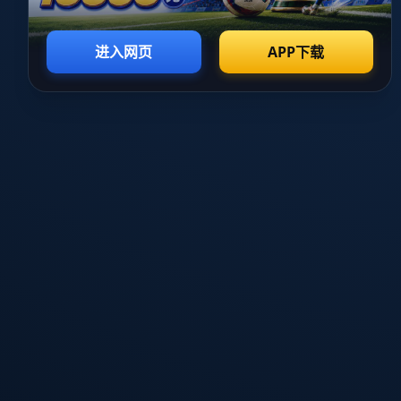
**周琦**作为中国男篮的核心球员之一，其在内线的
选，无疑是教练组对他的信任与期待。在对阵伊朗时，
赛中均取得了极好的数据，这为他能否在接下来的比赛
#### 2. 胡明轩的缺阵