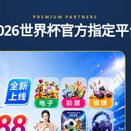
网站首页
公司简介
产品中心
新闻中心
当前位置：
主页
>
新闻中心
朗12人名单：周琦在列胡明轩缺阵
|
2026-07-07T16:28:29+08:00