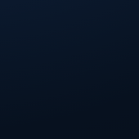
射都为球
，填补这