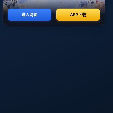
NBA 哪怕就是再去试
一下
2026-08-06
电讯报：克洛普去年
11月就告知老板想离
任
2026-08-06
。此次入
场国际比