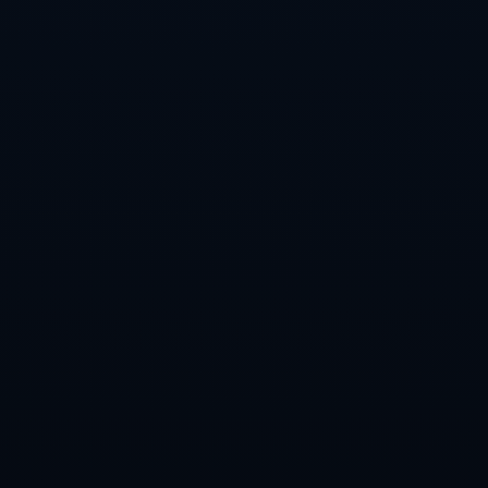
哲林、赵继伟和郭艾伦**等球员在赛季中的表现都较为出色。其中，王哲
伟与郭艾伦的后场组合，则为球队的进攻带来了多样性。在面对伊朗这支
。**双方在赛事上的较量**不仅仅是个人能力的对决，更是整体战术的
男篮的适应能力和应变能力。考虑到胡明轩的缺阵，教练组可能会选择更
对手的防线。
队协作的挑战。周琦能否充分发挥其在内线的优势，能否带动其他球员形
不仅仅是为了赢得比赛，更是为了提升自己在国际赛场上的地位。
在这场对决中表现出色，我们拭目以待。
闻资讯
联系我们