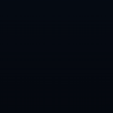
曾希望阿联出征世界杯 无需参加欧洲
公司地址：甘肃省白银市靖远
26-08-06
乡
队主场负于澳大利亚队 出线形势严峻
电话：0769-7674361
8-06
手机：18863911663
杯赛事直播阵容分析与赛前预测
E-mail：admin@jobs-
06
wendingyule.com
轟下50分6助攻11個三分 王嵐嵚貢
网址：https://jobs-
7籃板 遼寧以26分優勢復仇新疆.
wendingyule.com/
06
传真：0769-7674361