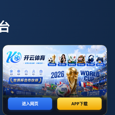
新闻中心
联系方式
官方微博
站内搜索