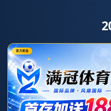
中超仅剩两轮 
问鼎娱乐
# 中超仅剩两轮 中超夺冠悬念还会上演大逆转吗？