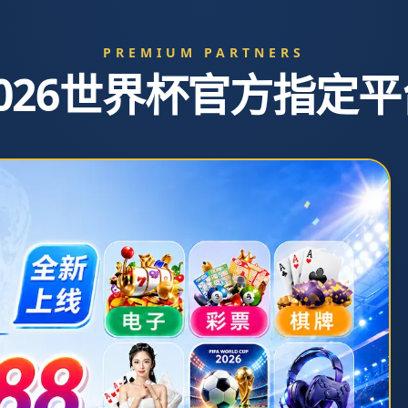
网站首页
公司简介
产品中心
新闻中心
当前位置：
主页
>
新闻中心
中超夺冠悬念还会上演大逆转吗？
|
2026-07-07T16:28:29+08:00