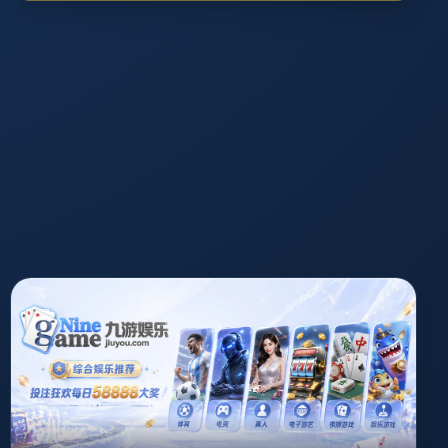
禁想问：
联系信息
问鼎娱乐
电话：0769-7674361
手机：18863911663
传真：0769-7674361
E—mail：admin@jobs-
wendingyule.com
公司地址：甘肃省白银市靖远县双龙乡
热点新闻
庫明加暢談與庫裏的默
契合作 讓比賽更加輕
松愉快.
2026-08-09
热评丨“购在中国”：聚