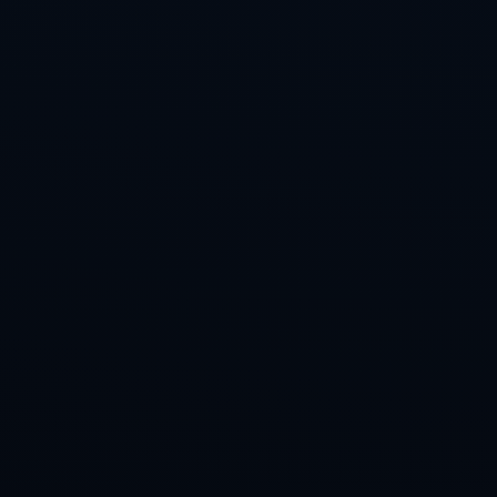
赛季末的紧张局势也使得球迷的热情空前高涨。无论是现
氛围**。这种热情也反过来成为球队前进的动力。保持
要因素。
## 逆转的可能性
虽然当前形势对争冠球队显得相对乐观，但在足球这项运
是单纯的运气因素，还是团队的协作精神，都可能在决
景，那种团结一致的力量真是令人感动。
总的来说，**中超的夺冠悬念**无疑仍然有巨大的可
战，只有在赛季最后的拼搏中，才能找到答案。无论结
新