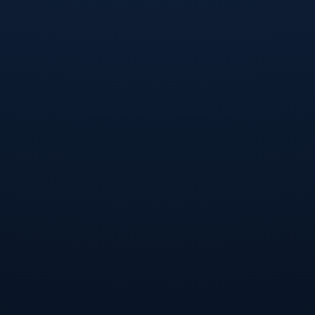
，然而仅仅两分的差距让所有可能性都有了实现的空间。尤其是在联赛最后
历史上曾出现的中超大逆转的案例。例如，某赛季中的某球队在最后两轮