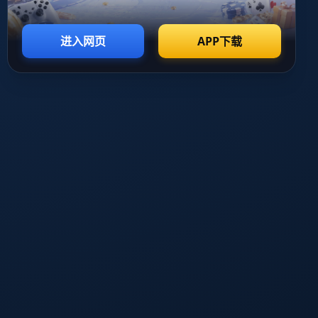
起中国夏日消费热浪
2026-08-09
波津對公牛復仇的態度
真是淡定 從容不迫到
令人意外.
下赛季的
2026-08-09