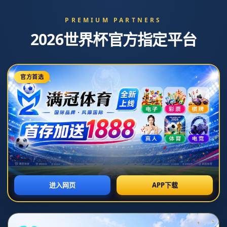
新闻中心
当前位置：
主页
>
新闻中心
友谊赛-艾菲尔丁替补绝杀 U21国足1-0马来西亚U20
问鼎娱乐
|
2026-07-07T16:28:29+08:00
**友谊赛完美收官：艾菲尔丁替补绝杀助U21国足小胜马来西亚U2
0**
在这场备受瞩目的友谊赛中，中国U21国家队以1-0战胜了马来西亚
的U20青年队。比赛最大的亮点，无疑是艾菲尔丁在替补上场后完