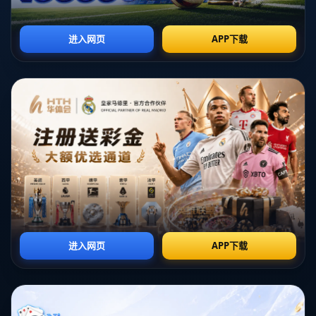
要。在比赛后，教练组对球员们的表现给予了高度评价，充分肯定
了他们的努力和进步。
### 案例分析：战略调整中的成功
在一些关键比赛中，教练的临场调整往往决定了比赛的结果。在本
场比赛中，中国U21教练组利用替补调整战略，通过增援中场和锋
线，提升了球队的进攻效率。艾菲尔丁的替补上场正是这一战略的
重要一环。他的绝杀不仅展现了个人的技艺，更是团队智慧的结
晶，这为未来的比赛提供了宝贵的经验。