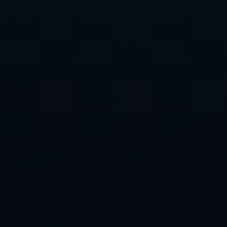
手机：18863911663
传真：0769-7674361
E—mail：admin@jobs-wendingyule.com
公司地址：甘肃省白银市靖远县双龙乡