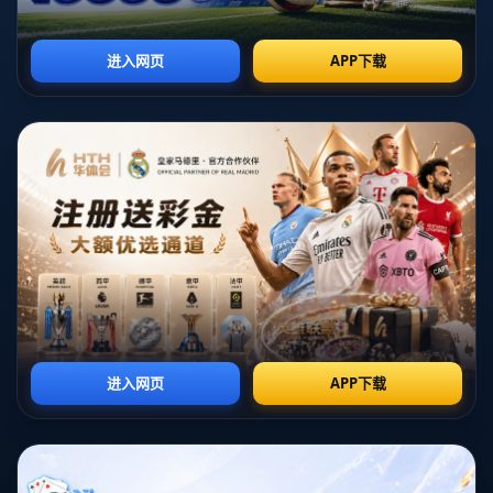
与“村超”的火爆形成鲜明对比的是，中国职业联赛的逐渐冷清。虽
然联赛中有着众多明星球员与高额的投资，*但观众却逐渐流失，
赛场上往往冷冷清清。*这不仅与球队的表现相关，更与球迷的情
感连接密切。
职业足球的高昂票价、复杂的商业运作、以及一些球员的态度问
题，使得许多原本热爱足球的球迷感到失望。相比之下，村级赛事
以其直接、透明的魅力，让观众更加容易产生共鸣。
## 国足的焦虑
在这个“村超”火热的时代，国足的表现并未如预期般向好，*反而在
缺乏观众支持与青训体系完善的情况下，对职业足球的未来充满了