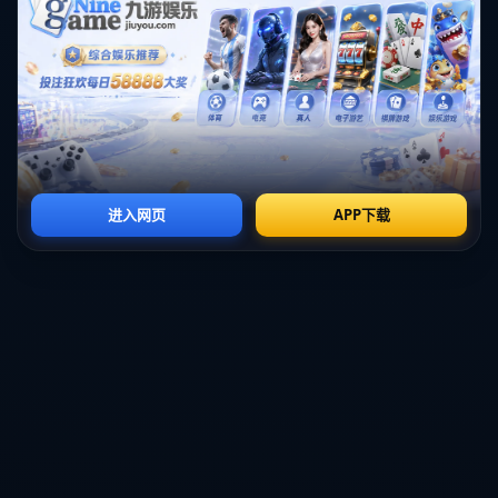
人情味和职业精神中成长，而这种文化影响代代相传。在此过程
中，**每一个参与湖人辉煌的球员，无论他们在球队的时间长短，
都以明示或暗示的方式得到了承认**。
综上所述，通过给予威斯布鲁克和贝弗利冠军戒指，湖人进一步巩
固了球队文化，同时向联盟展示了其对球员的尊重。这种做法不仅
可以提升球队内部士气，还有助于在未来吸引更多优秀球员加入。
此外，公众对这种决策的正面反馈可能也会成为湖人团队策略中不
可忽视的一部分，确保他们在竞技和商业两个大领域中持续领先。
联系信息
问鼎娱乐
电话：0769-7674361
手机：18863911663
传真：0769-7674361