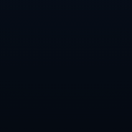
联系信息
问鼎娱乐
电话：0769-7674361
手机：18863911663
传真：0769-7674361
E—mail：admin@jobs-wendingyule.com
公司地址：甘肃省白银市靖远县双龙乡