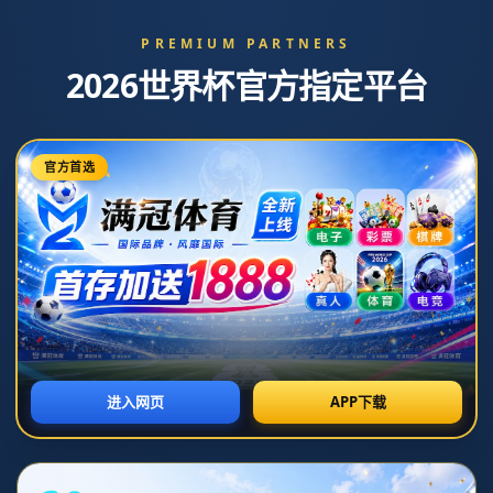
新闻中心
当前位置：
主页
>
新闻中心
阿根廷队官方：加纳乔左膝不适退出本期国家队
问鼎娱乐
|
2026-07-07T16:28:29+08:00
**阿根廷队官方：加纳乔左膝不适退出本期国家队**
在国际足球赛事不断推进的当下，各国球队均在为即将到来的比赛
积极备战。然而，阿根廷国家队在最新的动态中传来了不幸的消
息：年轻的天才球员加纳乔由于**左膝不适，已决定退出本期国家