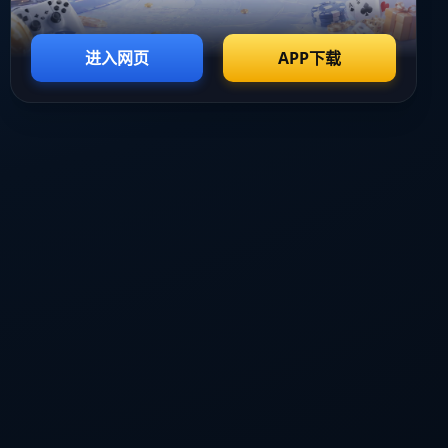
中超“二次转会”冷清 伤
愈泽卡依然还是标王？
2026-08-08
可能会涌
智能家居与汽车改装：
竞争愈发
新场景引领消费新潮流
色表现，
2026-08-08
这些年轻
在中国篮
能实现持
技术能
成而成
，还需在
体制和职