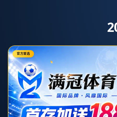
姚明：对联赛
问鼎娱乐
### 姚明：对联赛有信心 中国男篮会出现新的领袖