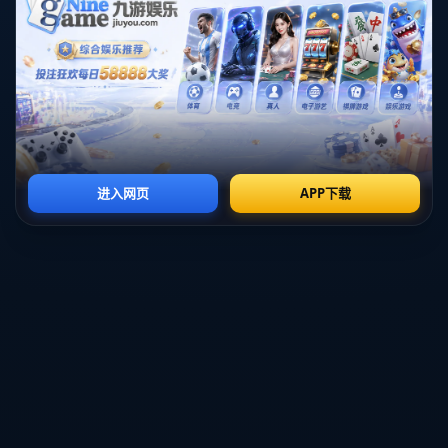
在这场比赛中，除了个人能力的表现外，中国队的整体战术执行同
样值得称道。教练组在赛前制定了明确的战术体系，确保每名球员
都清楚自己的角色与责任。不论是防守时的协作，还是进攻时的配
合，都显得尤为默契。与菲律宾队的争锋不仅是对身体素质的较
量，更是智力与团队合作的比拼。
我们可以看到，在防守端，中国男篮通过高压的防守节奏，限制了
菲律宾队的得分机会。这种战术选择是经过深入分析对手的结果，
显示了教练组在比赛准备上的专业性。