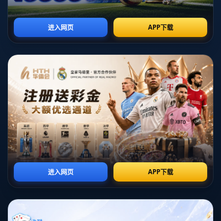
以赴，展现出团队的凝聚力和战术的执行力。赛前的准备显得尤为
重要，尤其是在战术布局和心理调整方面。
#### 技战术分析
在对阵东道主的比赛中，中国男篮将需要充分发挥其内线球员的优
势。内线的高度和力量能够为球队提供更多得分机会，并且有效地
限制对方的进攻。**中国男篮的核心球员**们如可以充分利用他们
的个人技术和团队配合，争取在比赛中占据主动。
为了更好地适应对方的战术，中国男篮还需加强外线投射能力。东