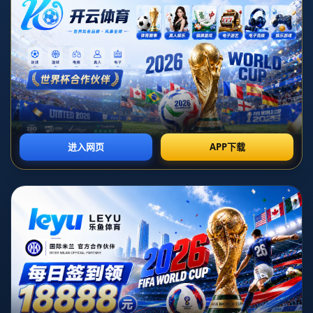
同这场比赛一样紧张激烈，期待着中国男篮展现出最佳状态。
#### 比赛的重要性
此次复赛对中国男篮至关重要。如果球队在对阵东道主的比赛中失
利，那么将无缘八强，止步于此无疑会让所有支持者感到失望。从
小组赛到复赛，中国男篮经历了重重挑战。他们的表现现阶段仍需
强化，以确保能在国际舞台上继续前行。
**东道主的阵容**非常强大，主场作战的优势也让他们在心理上占
据了一定的优越感。结合本届比赛的关键节点，中国男篮必须全力