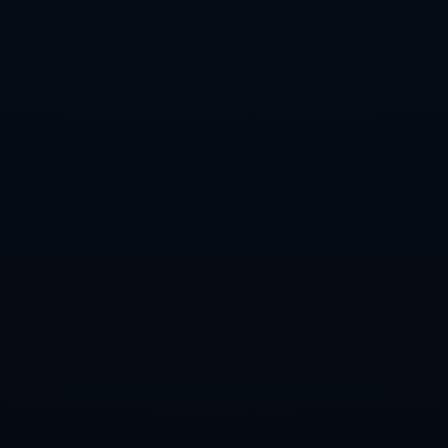
问鼎娱乐
电话：0769-7674361
手机：18863911663
传真：0769-7674361
E—mail：admin@jobs-wendingyule.com
公司地址：甘肃省白银市靖远县双龙乡