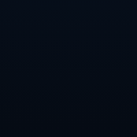
联系信息
问鼎娱乐
电话：0769-7674361
手机：18863911663
传真：0769-7674361
E—mail：admin@jobs-wendingyule.com
公司地址：甘肃省白银市靖远县双龙乡