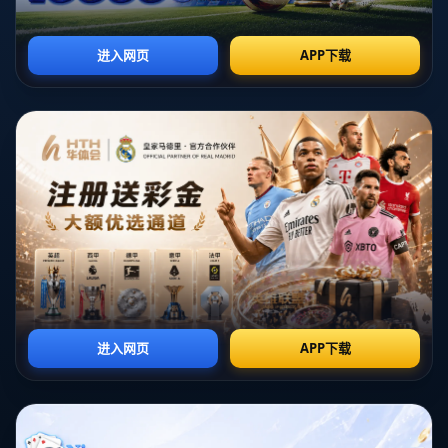
面对技战术不断提升的泰国队，国足须在比赛初期抓住主动权。然
而中泰之战不仅是对战术的考验，也是对裁判判断的挑战。**在以
往的亚洲杯和世预赛中，裁判的判罚分歧常常导致比赛节奏被打
乱。**中泰之战如若出现类似情况，国足在心理上将承受更大的压
力。
#### 坦塔舍夫的执法风格
坦塔舍夫在国际比赛中以公平公正的态度闻名，然而也因判罚标准