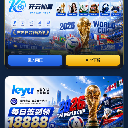
话不仅体现了周琦对球队的责任感，也引发了众多球迷和媒体的关
注与讨论。
## 带伤上场的勇气
周琦在这场比赛前就受到伤病的困扰，但他选择了继续为国家队出
战。这种精神不仅反映了他个人的毅力，也是在传递一种**团队精