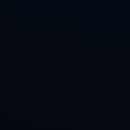
居前三
西甲0
难了 阿
波黑
場比賽.
安切
的，球
以“卓越品质，优良服务”为宗旨，大力
服务于中国市场，力求将健康与幸福带
给国人。承诺于言，蕴德于行。