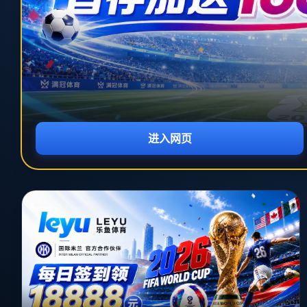
在欧洲足坛的各大赛事中，欧联杯作为一项备受瞩目的赛事，
各球队在欧联杯中的身价统计，令人惊讶的是，英超豪门曼
对此进行深入分析，探讨身价背后的因素以及对球队表
#### 曼联：身价王的崛起
曼联作为历史悠久的足球俱乐部，一直以来都被视为英超及
响力。队中的明星球员如布鲁诺·费尔南德斯和拉什福德
价在欧联杯中遥遥领先。
#### 其他强队的表现
除了曼联，欧联杯中的其他球队同样值得关注。例如，西
**3.5亿欧元**的身价引起了球迷的广泛讨论。这些
味。
#### 身价与球队表现的关系
球队的身价与其在赛场上的表现有着微妙的关系。通常来
力。然而，身价并不能保证胜利，这也在欧联杯的过往
赛中创造出意想不到的奇迹。