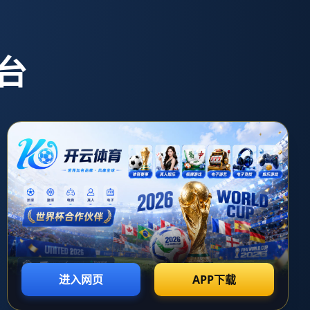
新闻中心
联系方式
官方微博
站内搜索