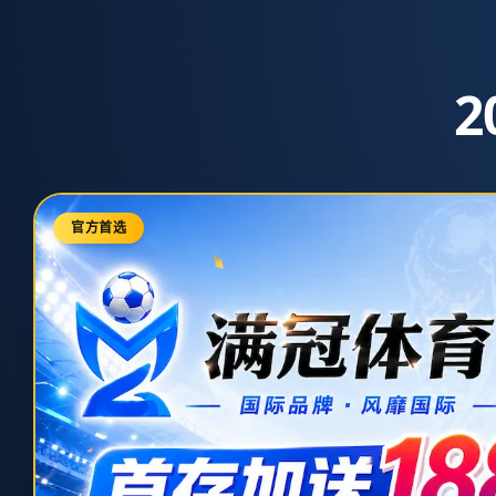
德转统计欧联杯各
问鼎娱乐
### 德转统计欧联杯各球队身价 曼联8.57亿欧高居榜首