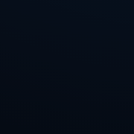
#### 案例分析：高身价球队遭遇“黑马”
以2019-2020赛季为例，身价远不及其对手的塞维
“黑马”球队在赛季中所展现出的韧劲和对战术执行的高
默契，使得比赛结果充满了不确定性。
#### 影响球队身价的因素
影响球队身价的因素有很多。首先，球员的个人能力是
球队的历史成绩、市场知名度和媒体曝光率同样是重要
依然保持在高位。
#### 小结
可以说，身价在欧联杯中是一个不可忽视的因素，它不仅
居榜首**，不仅标志着其在欧洲足坛的领军地位，也为
得我们拭目以待。
新
近1