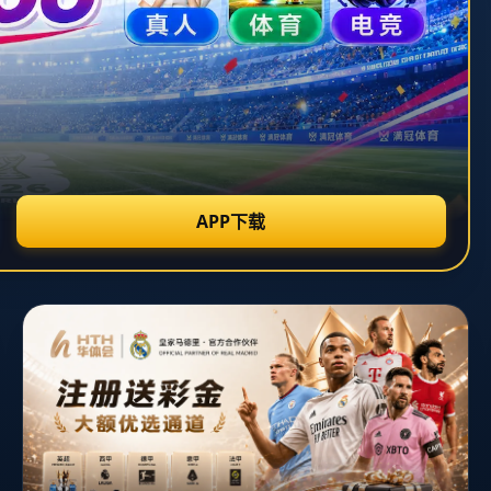
数球队和球迷的关注。在这项赛事的漫长历史中，各支球队以其出色的表
级别联赛**的凯特林镇因其在足总杯历史中的杰出成就而备受瞩目——他
级别联赛球队树立了标杆，也为凯特林镇增添了浓墨重彩的一笔。
足球俱乐部之一。尽管他们目前身处第7级别的联赛，但这支球队在足总杯
色彩**。在这项赛事的历史上，他们不仅能常常与高级别球队一较高下，
也为英格兰足球历史增添了辉煌的一页。
中一个关键因素就是俱乐部的长期规划和青训体系。相比一些依赖引援的球
。这种稳定的体系让他们在比赛中保持着良好的竞技状态，进球自然也就
也是他们不断创造历史的源泉。在许多场比赛中，即使面对强敌，凯特林镇
现。