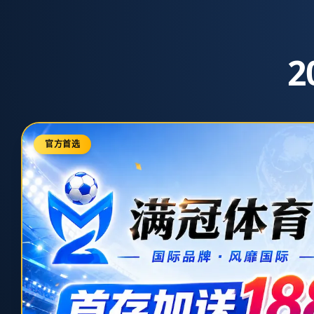
足总杯历史进球榜
问鼎娱乐
**足总杯历史进球榜：第7级球队凯特林镇915球居首**