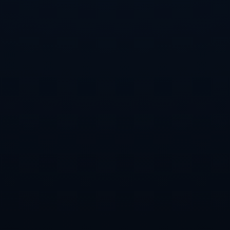
联系信息
问鼎娱乐
电话：0769-7674361
手机：18863911663
传真：0769-7674361
E—mail：admin@jobs-wendingyule.com
公司地址：甘肃省白银市靖远县双龙乡