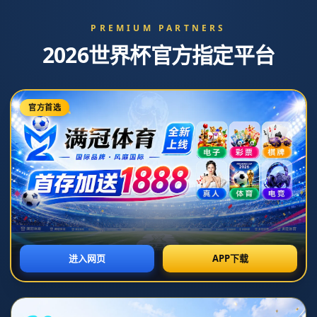
新闻中心
当前位置：
主页
>
新闻中心
生死战越来越近 能不能赢泰国 要看国足新人了？
问鼎娱乐
|
2026-07-07T16:28:29+08:00
**生死战越来越近 能不能赢泰国 要看国足新人了？**
近年来，中国足球一直在追寻进步，而国际比赛中的表现一直备受
关注。特别是在与泰国的生死战来临之际，能否赢下这场比赛，成
为球迷关注的焦点。**但这一次，国足的希望寄托在一批新的年轻