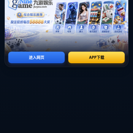
其带来的积分将为球队排名提供保障。**亚洲杯捞分是正路**的观
点，正是基于这种对现阶段比赛重要性的深刻理解。**积分越高，
排名越优，球队越有可能获得更好的对手以及参加世界杯预选赛的
机会。**
**案例分析：历史上的成功与教训**
回顾历史，国足曾在亚洲杯上有过辉煌的表现。1996年，中国队作
为东道主闯入四强，赢得了无数球迷的心。反观近些年的表现，球
队面对弱队的失利、强队的惨败几乎让人失去了信心。然而，**借
鉴历史，我们可以发现**，只有在关键赛事中稳扎稳打、积累信
心，才能在未来获得更好的成绩。
一个成功的案例是日本足球队。他们在众多国际比赛中积累了丰富
的经验，也逐步提升了自身的国际排名。这种战略为他们赢得了越
来越多的认可，给国足提供了很好的借鉴。
**结论：未来的希望**
尽管国足在与中国香港的比赛中未能取得理想的结果，但通过这样
的锻炼，球队依然可以在亚洲杯中展现出更强的实力。随着赛事的
临近，教练组需要认真分析球队的不足，制定有效的战术。在这个
过程中，球迷的支持与期待无疑是国足前进的动力。
正如专家所言，**亚洲杯捞分是正路**，国足只有以积极的态度面
对挑战，才能迎来曙光。期待国足在未来的比赛中用实力证明自
己，通过不断的努力与拼搏，再次书写中国足球新的辉煌篇章。