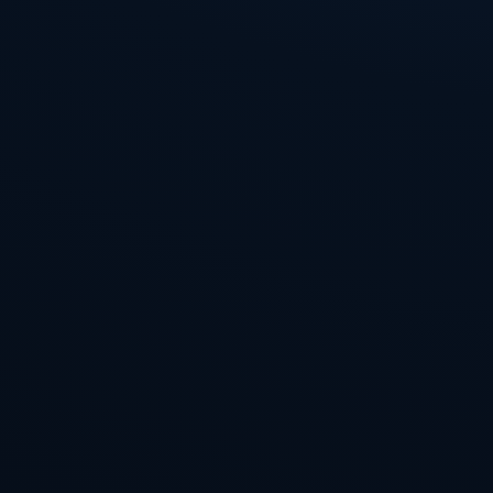
炼沟通和协作的能力。这样的培养方式无疑为日后的职
#### 以人为本的教育理念