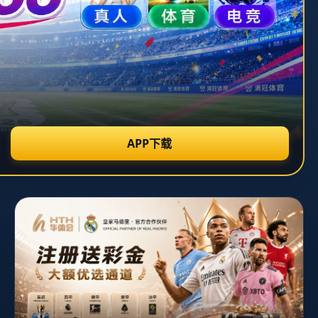
的焦点之一就是青训阶段的培养方式和理念。著名足球教练**艾志波**
流氓”，这一观点引发了广泛讨论。通过深入探讨这一言论，我们可以更好