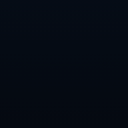
艾志波的观点再次提醒我们，关注孩子们的成长与学习，才能真正为未来
闻资讯
联系我们
廷國家隊世界杯最差成績.
公司地址：甘肃省白银市靖远
2026-08-
乡
预选赛亚洲区12强赛中国VS伊朗
电话：0769-7674361
赛指南
2026-08-07
手机：18863911663
加霜！莫兰特手部受伤 两天内接受复
E-mail：admin@jobs-
-08-07
wendingyule.com
A正式駁回科林蒂安對申花的訴訟.
网址：https://jobs-
07
wendingyule.com/
传真：0769-7674361