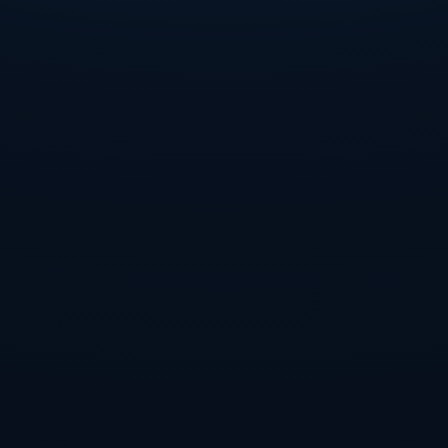
业生涯打下了坚实的基础。