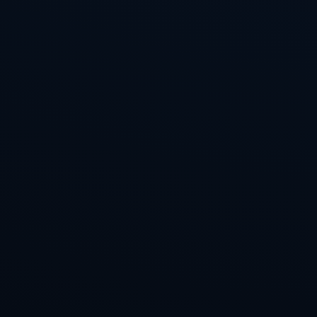
与此同时，青训的真正意义不是仅仅把孩子们培养成运动
波提到，足球可以教会孩子们如何面对失败、如何在压
核心应该是以人为本，关注孩子的全面发展，而非只看
#### 案例分析：国外青训的成功经验
以欧洲的青训体系为例，许多成功的足球俱乐部在推动
练过程中的每一次失败都是学习和成长的机会。每个孩
境能够激励孩子们探索属于自己的风格，而不是圈定在
#### 从长远看青训的重要性
在持久发展的道路上，青训并不仅仅是一项短期的体育
正重视过程而非结果，才会为未来输送高质量的优秀足球
程的不负责任。
在这个过程中，我们应当更加重视孩子们的个性发展、
的成就，也能促进他们在生活中更全面的发展。