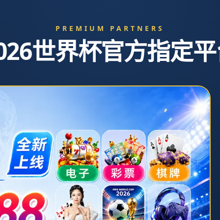
网站首页
公司简介
产品中心
新闻中心
当前位置：
主页
>
新闻中心
以下青训阶段谈比赛成绩都属耍流氓
|
2026-07-07T16:28:29+08:00