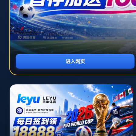
們的表現並不是最好的，球員們缺乏一些活力”正揭示
**主题：球员活力对比赛表现的影响**