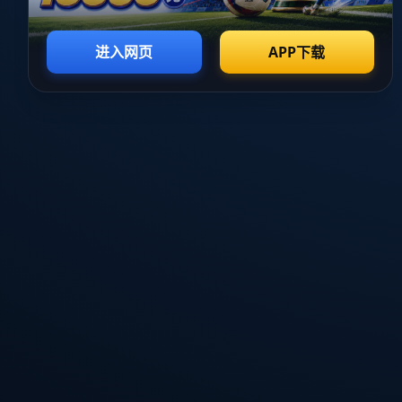
在许多体育比赛中，我们常常能看到这样一种情况：即
体活力不足所致。活力不仅影响球员的体能，更直接影
应迟钝、常规动作失误，甚至让对手趁机得分。
*案例分析：皇家马德里与巴塞罗那的世纪对决*
在过去的某场“世纪对决”中，皇家马德里虽然有顶级球
无几，但皇家马德里球员在关键时刻频频失误，防守疏
高强度对抗中保持最佳状态。
除了直接的比赛影响，球员活力不足还会在心理层面产
种影响尤其显著地表现在连续比赛中的表现波动，许多
**如何提升球员活力：**
1. **科学训练**：合理安排训练量与强度，避免过
练计划。
2. **营养与休息**：确保球员获得充足的休息和科
能和恢复速度。
3. **心理辅导**：通过心理辅导帮助球员应对压力
中保持高昂的斗志。
4. **团队凝聚力**：建设良好的团队氛围，提高球