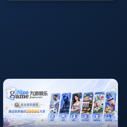
联系信息
问鼎娱乐
电话：0769-7674361
手机：18863911663
传真：0769-7674361
E—mail：admin@jobs-
wendingyule.com
公司地址：甘肃省白银市靖远县双龙乡
热点新闻
孙兴慜打进个人英超第
123球 排名并列第19
2026-08-06
英超-加克波范戴克迪
亚斯破门 利物浦4-1卢