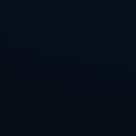
总结来看，**球员活力的提升需要全方位的努力**，
长期发展的重要因素。在如今竞争激烈的足球世界中，
洛蒂的评论虽简单，却蕴含着对球队深刻的洞察和期望