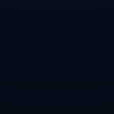
涉及身体、心理以及团队关系的维护。这不仅是防止比赛失利的关键，更是
每支队伍都需要深刻理解和重视这一点，以便在每场比赛中展现出最佳状
，值得每一位教练和球员深思。