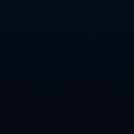
闻资讯
联系我们
孙准浩：渴望帮助泰山实现足协杯三
公司地址：甘肃省白银市靖远
克雷桑缺阵对实力有影响
2026-08-06
乡
！張松腳踢對手頭部 停賽4場罰款4
电话：0769-7674361
6-08-06
手机：18863911663
祥肯定五人制足球作用：会让我们的
E-mail：admin@jobs-
先
2026-08-06
wendingyule.com
6盘点：裁判执法水平稳步提升