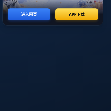
西甲第9輪國家德比 皇
家馬德裏vs巴塞羅那前
瞻.
2026-08-08
21-22賽季英超聯賽第
34輪比賽集錦.
与精准
2026-08-08