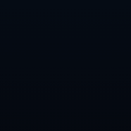
度”、“图拉姆处子球”等关键词频频成为外界讨论焦点。通过4-0大胜佛
联赛中展现出**冠军争夺者的风范**。
闻资讯
联系我们
梅开二度 伊尔迪兹建功 那不勒斯2-
公司地址：甘肃省白银市靖远
尤文图斯
2026-08-08
乡
足球总决赛明日打响 海口将上演48场
电话：0769-7674361
决
2026-08-08
手机：18863911663
或用罗齐尔替代拉塞尔 有无球兼备经
E-mail：admin@jobs-
26-08-08
wendingyule.com
協承認西女足改革必要！呼籲球員積
网址：https://jobs-
.
2026-08-08