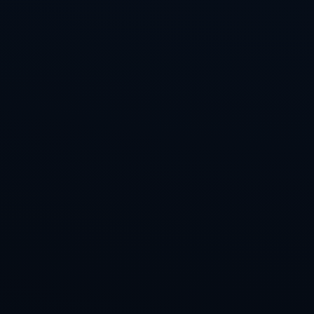
### **案例分析：双锋组合的形成与成功**
国际米兰新赛季一个显著的变化便是**劳塔罗与图拉姆的
城拔寨的利器。但在卢卡库转会后，图拉姆的到来不仅
- 与卢卡库不同，**图拉姆速度更快，突破能力更强*
- 而劳塔罗本赛季则更多出现在禁区内，以*抢点和终
这一锋线调整不仅提升了国米的攻击效率，更让对手难
---