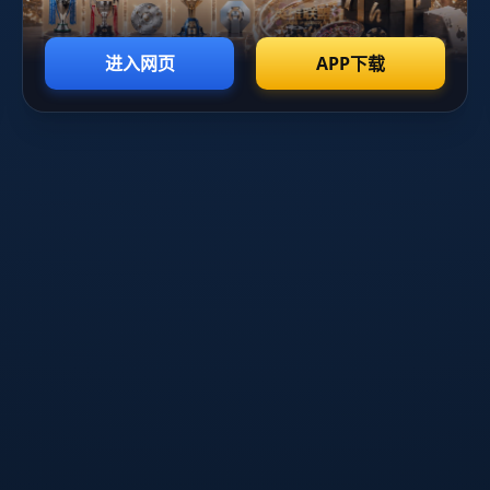
次扛起球队进攻重任。他的两粒进球堪称经典，展现了**顶级前锋的冷静