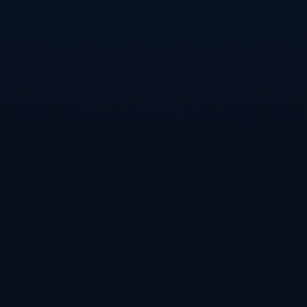
轻松破门。
、身体对抗强，还拥有一流的进攻阅读能力。他的多面手属性将极大丰富
者实力**