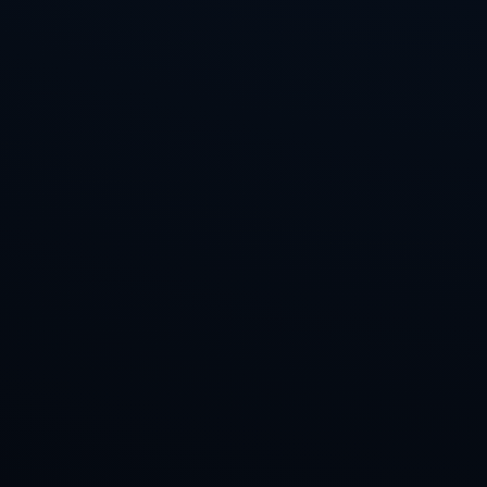
成绩与**商业价值**紧密挂钩，而山东泰山的表现无
赞助商的信心，以筹备未来的重返巅峰挑战。
通过这场比赛，山东泰山不仅收获了比分上的胜利，更
事中调整策略，以更强的姿态重回赛场。
新
滕哈
察傷病嚴
世界
08-07
東南
開啟.
2
猛龍巴
分8板2