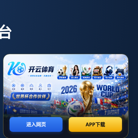
新闻中心
联系方式
官方微博
強.
站内搜索