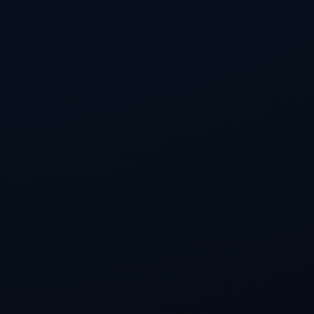
山无论是
整体战术
，无论面
最大化使
中，竞技