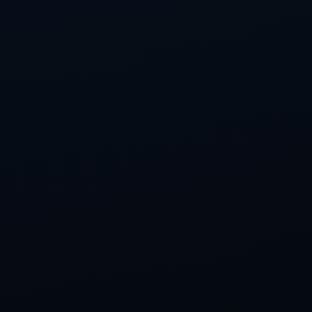
地球迷和
未来的赛
扫描二维码
县双龙