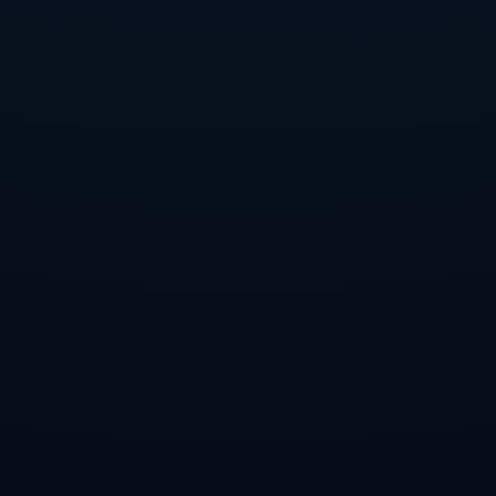
防守漏洞到进攻乏力，不断的失误导致了比分的逐步拉大。相反，山东泰
进攻都显得井然有序。与其说武汉三镇输在球员的表现场上，不如说输在
中，需要在综合实力与心理素质两个方面进行提升。
不断涌现的年轻新星。在中国足协杯的征程中，他们保持着一贯的高水准
事中，他们同时展现出对多种战术风格的适应能力，以及对于关键球员的
季成功的关键因素之一。
了更多的关注，也进一步稳固了他们在球迷心中的地位。在现代足球市场