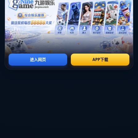
*回顾往年，PSG的免签策略多次取得成功*。例如，2021年梅西的
加盟在全球范围内引起巨大轰动。这位阿根廷巨星的到来不仅提升
了巴黎的战力，还极大地扩展了PSG的商业版图。梅西和内马尔的
再度联手让巴黎的进攻线如虎添翼，并在各大赛事中显示出强大的
竞争力。
类似地，拉莫斯的加入则为PSG的后防提供了更多的经验和稳定
性。作为皇家马德里的前队长，拉莫斯的领袖才能对巴黎年轻球员
也产生了积极影响。
**多纳鲁马的未来展望**