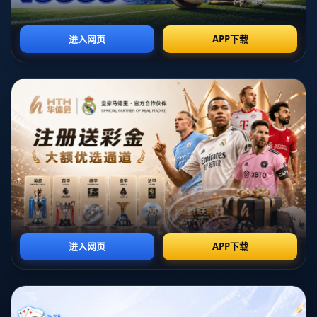
近年来，PSG在转会市场上的免签操作可谓如鱼得水。从传奇的梅
西到强力的拉莫斯，再到现在的多纳鲁马，这些免签球员无不提高
了球队的整体水平。免签的最大优势在于减少了高额的转会费，*
使得俱乐部能够更好地管理预算，专注于其他领域的投资*。
然而，频繁的免签也存在潜在风险。首先，免签球员往往要求较高
的薪资，这可能会导致球队内部薪资结构的失衡。此外，对于球队
化学反应的影响也是不容忽视的。例如，球队需要为新来的明星级
球员找出合适的位置和战术，以确保团队凝聚力。
**巴黎的免签传奇：案例分析**