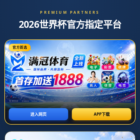
新闻中心
当前位置：
主页
>
新闻中心
阿森納傳奇維埃拉瞄準新目標：有意接掌美國國家
隊帥位！.
问鼎娱乐
|
2026-07-07T16:28:29+08:00
**阿森納傳奇維埃拉的新征程：瞄準美國國家隊帥位**