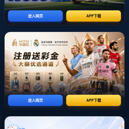
员的不断涌现，其对教练的要求也日益提高。为了在即将到来的世
界大赛中脱颖而出，美国足协正寻求一个具备国际视野和丰富经验
的教练来带领球队。**维埃拉的国际影响力**和与美国足球的渊
源，使其成为这个角色的合适人选。
来自**職業足球生涯的啟示**直接影响了维埃拉的教练风格。在担
任阿森纳队长期间，他就以其极致的纪律性和激情而闻名。他的球
队常常展现出坚韧不拔的精神，而这正是美國國家隊所需要的。在
纽约城的执教期间，他采用了极具创造性的战术，以快速进攻和坚
定的防守相结合的风格为人称道。这也表明，维埃拉能够根据不同
的阵容和对手调整他的战略。
案例分析显示，**全球范围内的成功教练**往往是那些有过最高水
平比赛经验的人。这方面维埃拉有着无与伦比的优势。比如齐达内
在皇马的成功和瓜迪奥拉在巴萨、拜仁以及曼城的执教都展示了顶
级球员转型为成功教练的可能性。这预示着维埃拉的潜在执教能为
美國國家隊带来积极的转变。
随着時間的推移，美國國家隊的选择不仅关乎胜利,更关乎长远的足
球发展目标。引入拥有**国际视野的教练**，如维埃拉，可帮助球
队提升国际竞争力，增强战斗精神。案件基础表明，在世界顶级教
练的指导下，任何球队都能在短时间内获得出色的成绩。