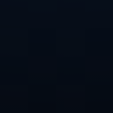
联系信息
问鼎娱乐
电话：0769-7674361
手机：18863911663
传真：0769-7674361
E—mail：admin@jobs-wendingyule.com
公司地址：甘肃省白银市靖远县双龙乡