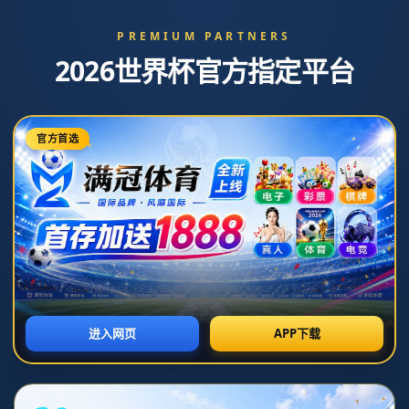
新闻中心
当前位置：
主页
>
新闻中心
意甲第36輪恩波利4-1尤文圖斯 盧佩托和皮科利建功
尤文圖斯陷入低谷 排名滑落！.
问鼎娱乐
|
2026-07-07T16:28:29+08:00
**意甲第36轮，恩波利4-1完胜尤文图斯：盧佩托和皮科利脱颖而
出，尤文陷入低谷，排名下滑！**
在刚刚结束的意甲第36轮比赛中，恩波利主场以4-1的惊人战绩横