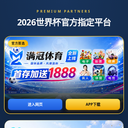
新闻中心
当前位置：
主页
>
新闻中心
加爾蒂埃暫無解雇危機 將執教巴黎至賽季結束！.
问鼎娱乐
|
2026-07-07T16:28:29+08:00
**加爾蒂埃的巴黎任期稳如泰山：全力以赴直至赛季末**