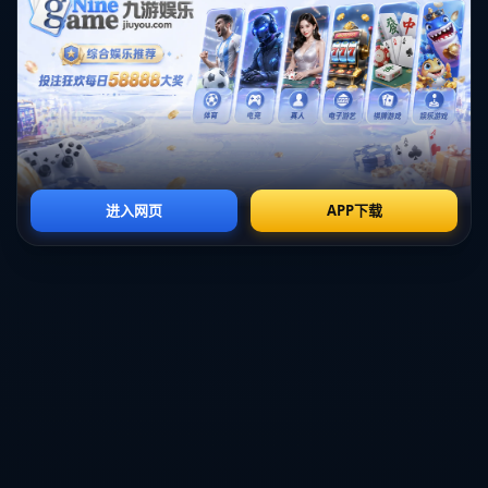
森爵士的长期执教为球队带来了连续性的成功和稳固的发展基础。
同样，阿森纳在温格执教期间，也经历了长时间的辉煌。这些例子
无不证明，一个稳定的教练团队能够为球队带来持久的成功。同
样，巴黎圣日耳曼选择继续信任加尔蒂埃，也是希望通过稳定的执
教方针，最大化地发挥球队的潜力。
**战术革新：加尔蒂埃如何改变巴黎**
在战术方面，加尔蒂埃一直在努力寻找平衡。他不仅注重球队进攻
端的创造力，同时也加强了防守，使得巴黎在比赛中更加稳健。这
种战术革新不仅提升了球队的整体表现，也为球员提供了更大的发
挥空间。例如，著名球星姆巴佩在加尔蒂埃的战术指导下，不仅在
进攻端表现更为出色，防守贡献也有显著提升。此外，加尔蒂埃也
非常擅长调动球队的整体积极性，增强队员间的默契。
尽管外界不断传出关于教练更迭的消息，但加尔蒂埃在巴黎的前景
依然光明。他的战术革新和对球员的深刻理解，使他有能力带领巴
黎在本赛季中继续冲击各项赛事的荣誉。通过案例分析以及对加尔
蒂埃执教表现的了解，可以看出稳定的教练团队对球队发展至关重
要，而加尔蒂埃无疑是巴黎圣日耳曼未来的重要基石。