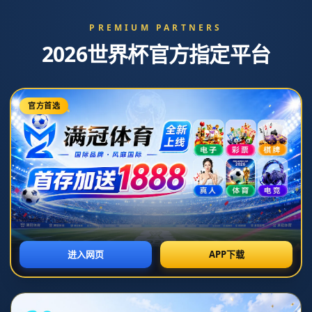
新闻中心
当前位置：
主页
>
新闻中心
《世體》：加維情緒控制仍需加強，對手頻繁挑釁
逼他犯錯.
问鼎娱乐
|
2026-07-07T16:28:29+08:00
**《世體》點評：加維情緒控制問題亟待改善，對手挑釁戰術奏效
**
隨著足球世界競爭日益激烈，球場上的技術對抗之外，心理與情緒