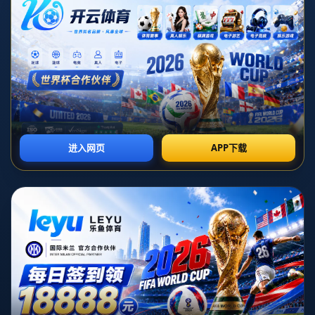
管理成為影響球員表現的重要元素。近日，西班牙媒體《世體》指
出，加維的**情緒控制問題仍然值得關注**，特別是在對手頻繁施
壓和挑釁的情況下，他容易陷入情緒激動的困境。這不僅影響了個
人表現，也間接波及整支球隊的穩定性。
### 在壓力下情緒管理的重要性
足球場上不僅考驗球員的技術與戰術素養，**心理穩定性**同樣是
決定勝負的關鍵因素之一。對於像加維這樣的年輕球員來說，天賦
和激情無可置疑，但情緒起伏大的特點可能讓他成為對手針對的焦
點。*多次的情緒波動，無疑給予了對手可乘之機，通過言語挑
釁、身體接觸等手段讓他失去冷靜，甚至產生技術失誤或犯規。*
### 案例分析：高壓環境下的情緒失控
在過去幾場比賽中，加維的表現已經多次暴露情緒控制問題。例
如，在此前對陣某些強隊的高壓比賽中，對方球員使用了戰術挑
釁，試圖干擾他的專注力。**結果，加維未能很好地控制情緒，不
但影響傳球準確性，甚至面臨裁判的嚴厲警告，導致球隊陷入被動
場面。**這種情緒波動成為對手針對他的關鍵策略。
值得注意的是，這類情況並非僅出現在加維身上，許多技術精湛、
但情緒管理稍弱的年輕球員都曾面臨類似挑戰。曾幾何時，C羅在
年輕時期也因為情緒激動而頻繁被對手用挑釁影響，直到他逐漸成
熟，學會在壓力下保持冷靜，才徹底化解這類問題。