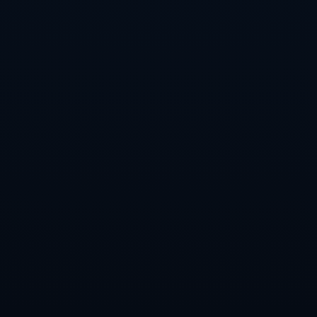
际舞台上占据更重要的地位。
---
凭借2022世界杯的出色表现，**厄瓜多尔正在书写属于自己的足球
篇章**。从青训系统的完善到国际赛场上的表现，厄瓜多尔足球给
人们带来了更多的期待。球迷们可以预测，这只是一段旅程的开
始。
联系信息
问鼎娱乐
电话：0769-7674361
手机：18863911663
传真：0769-7674361
E—mail：admin@jobs-wendingyule.com
公司地址：甘肃省白银市靖远县双龙乡