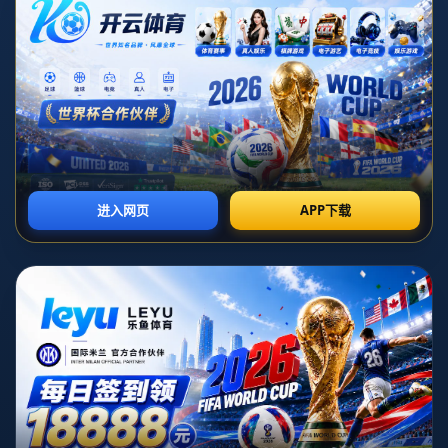
此，在这个“五一”假期的尾声，为中国乃至全球田径迷献上了一场
含金量十足的视觉盛宴。
作为世界田径联合会主办的最高级别年度系列赛之一，钻石联赛素
有“田径界的冠军联赛”之称，本次柯桥站是本赛季的分站重头戏之
一，也是钻石联赛首次在柯桥落户。这不仅是对中国田径市场号召
力和赛事组织能力的高度认可，更标志着绍兴乃至整个浙江在承办
国际顶级体育赛事方面迈上了新的台阶。从赛前报名情况来看，多
位世界冠军、奥运冠军悉数在列，中国田径队也派出强大阵容压轴
亮相，主场作战的他们自然成为本次赛事场内外的关注焦点。
本次柯桥站共设置男、女百米、200米、400米、800米、1500米、
110米栏（女子100米栏）、400米栏、跳远、三级跳远、撑杆跳
高、标枪等多个奥运和世锦赛核心项目，几乎囊括了田径赛场上最
具观赏性的经典项目。在百米“飞人大战”项目中，多位曾在奥运
会、世锦赛决赛圈亮相的选手集体参战，预计将对今年的世界最佳
成绩发起强有力冲击。中长跑和跨栏项目同样群星璀璨，有望诞生
多项年度甚至赛会纪录。