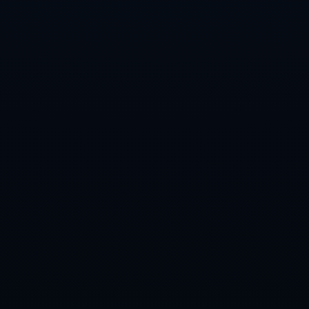
联系信息
问鼎娱乐
电话：0769-7674361
手机：18863911663
传真：0769-7674361
E—mail：admin@jobs-wendingyule.com
公司地址：甘肃省白银市靖远县双龙乡
以“卓越品质，优良服务”为宗旨，大力服务于中国市场，力求将健康与幸福
带给国人。承诺于言，蕴德于行。