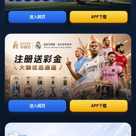
值得一提的是，中国选手在多个项目上的“硬刚”将成为柯桥之夜的
主旋律。男子百米项目中，国内多位新生代短跑好手将集体冲击9
秒区边缘的成绩，力争在家门口顶住欧美、非洲强将的压力，通过
高水平对抗检验冬训成果。女子短跑和接力项目则被视作中国队有
望登上领奖台甚至冲击金牌的“优势项目”，近年来在亚洲赛场屡夺
佳绩的中国女子接力队，计划通过本次钻石联赛进一步磨合阵容，
并在高强度对抗中提升交接棒细节与临场应变能力。