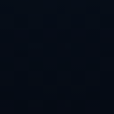
从某种意义上说，这是一场属于“反手”的胜利，更是一堂关于“如何
在逆境中用进攻重建自我”的生动课程。对手的发挥绝对不算差，甚
至在前半程一度压制得相当成功，但王曼昱用她的调整、坚持和果
断，硬是将比赛重新拉回到自己的轨道上。此役过后，外界对于她
的评价必然会再度提升：不仅仅是身体素质突出、相持能力出众的
全面型选手，更是一个在战术思维和心理韧性上都愈发成熟的顶级
战将。未来的赛场上，当对手们再提起“王曼昱”这个名字时，他们
恐怕会第一时间想到的，不只是她的正手威力，而是那一板板足以
改变战局走向的凶悍反手——以及她用反手逆袭、以攻为守赢下比
赛的代表之战。