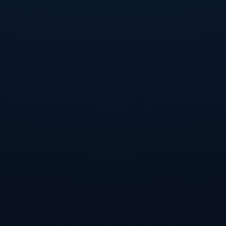
心理层面的转变同样令人印象深刻。开局短暂的被动并没有让王曼