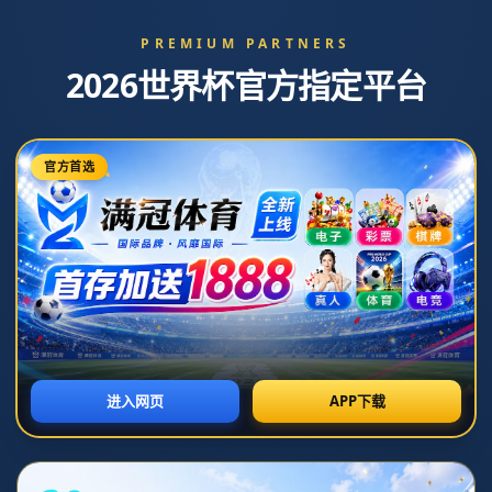
新闻中心
当前位置：
主页
>
新闻中心
王曼昱反手逆袭，以攻为守获胜
问鼎娱乐
|
2026-07-07T16:28:29+08:00
在一场跌宕起伏、火药味十足的巅峰对决中，王曼昱用她标志性的
凶悍反手完成了惊心动魄的逆袭。面对对手在前三板上的猛烈冲击
和连续抢攻，王曼昱并没有选择一味退守，而是在高压之下主动改
变思路，以攻代守，用一板板质量极高的反手进攻撕开对手的防