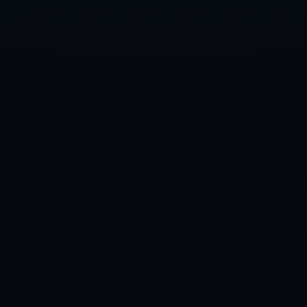
联系信息
问鼎娱乐
电话：0769-7674361
手机：18863911663
传真：0769-7674361
E—mail：admin@jobs-wendingyule.com
公司地址：甘肃省白银市靖远县双龙乡
以“卓越品质，优良服务”为宗旨，大力服务于中国市场，力求将健康与幸福
带给国人。承诺于言，蕴德于行。