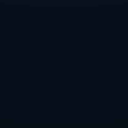
专业难题，却能在舆论场中减少敌意氛围，给谈判代表们更多回旋
余地和社会支持，就像主场观众的掌声，能在关键时刻提振球员信
心。
任何希望通过平等对话和互利合作解决分歧的努力，都不会是一场
“一锤定音”的单场定胜负，而更像是一轮接一轮的系列赛。双方在
经贸领域存在的结构性矛盾与竞争，不会因为一次会议就烟消云
散，就像两支争冠球队之间的实力差距，也不可能靠一次暂停就瞬
间抹平。重要的是，在长期赛程中如何控制犯规，避免恶意冲突升
级为“赛季报销式”的全面对立。对于体育界而言，这意味着在商业
决策时，更加注重风险对冲与多边合作，在保持与一方市场深度绑
定的积极拓展更多伙伴；对于政府层面而言，则需要在尊重市场规
律的基础上，减少不必要的行政干预，为体育企业留出足够的“跑动
空间”。
从更宏观的角度看，中美经贸分歧的缓和，有望为全球体育治理体
系注入更多稳定性。当前，从世界足球到奥运体系，从国际单项体
育联合会到各类职业联盟，对于赞助资金与转播收入的依赖程度越
来越高，而这些资金的来源，很大一部分都和中美两国的企业、观
众市场紧密相连。一旦中美之间的贸易摩擦持续高涨，势必会传导