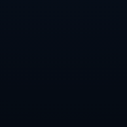
到国际体育组织的预算和办赛能力上，削弱一些中小项目的生存空
间。相反，如果双方通过平等对话逐步找到互利共赢的“平衡点”，
那么全球体育“金字塔”结构中的底层与腰部项目，才有可能持续获
得关注和投入，世界体育版图才不会被动地滑向少数地区、少数项
目垄断资源的局面。
可以说，这场围绕中美经贸分歧的首次磋商机制会议，虽不在体育
场内，却与每一位运动员、教练、俱乐部老板乃至普通球迷的利益
息息相关。它提醒人们：在高度互联的当代世界，任何一块看似与
体育无关的“经济拼图”，最终都会折射到球场灯光的明暗、赛事转
播的清晰与否、球员薪水的高低，甚至是年轻人是否还能在街头巷
尾安心踢球、打球。平等对话，是这场大国博弈中最基础的比赛规
则；互利合作，则是双方真正走向加时绝杀、而非两败俱伤的唯一
出路。就像所有资深球迷明白的一点：真正高水平的对决，不是看
谁先把对手“踢出联赛”，而是谁能在长赛季中，与最强的对手相互
成就，打出让全世界都记得的经典之战。中美经贸关系这块大赛
场，亦是如此。