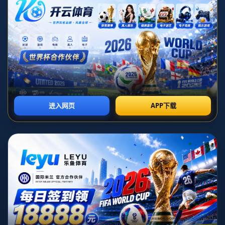
啸的球迷，而是屏息以待的全球市场与舆论。中美经贸分歧，如同
一场已经打到了加时赛的系列赛，任何一次误判、任何一次情绪化
“犯规”，都有可能引爆新的不确定，而这恰恰是双方终于坐回“中圈
跳球”位置、以平等对话和互利合作寻求破局的现实背景。
如果将此次首次磋商机制会议比作一项世界顶级联赛的揭幕战，那
么过往数年的摩擦与对抗，就像是两支传统豪门之间愈演愈烈的“宿
敌叙事”：关税战如同粗暴的犯规战术，供应链脱钩像极了主动弃
赛，技术封锁则等同于对对手核心球员“夹击包抄”。这种你来我往
的“比分拉扯”，并没有为任何一方带来真正意义上的胜利，只让赛
程更加紧绷，也让观众——包括众多体育品牌、赛事运营方、运动
员本人——深切意识到：经贸这块“赛场”一旦持续动荡，体育产业
链就不可能独善其身。
近年来，体育世界本身就是经济全球化的缩影。以篮球为例，NBA
球员在中国拥有庞大粉丝群，转播版权、赞助合作、联名商品几乎
构成一条完整的跨境产业链；中国企业赞助国际足联、奥运会、欧
洲杯、美洲杯已屡见不鲜，体育品牌的Logo高悬在体育场与转播镜
头正中央，背后则是复杂的资金跨境流动和供应链协作。而当中美
经贸关系陷入僵局，体育关联企业就像被迫在高压防守中寻找投篮