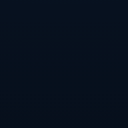
平台长期在主流对手盘上给出明显更低的回报率，即便界面设计再
炫目，也难以在“2026世界杯外围平台排行榜推荐分析”中得到高评
价，因为这种差距会在长期投注中放大为真实资金差额。