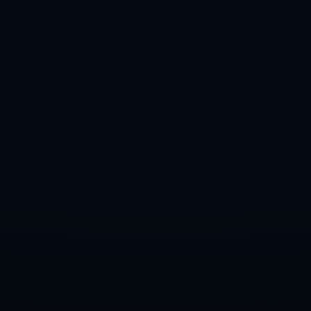
世界杯外围平台的玩家来说，学会看懂排行榜背后的评价逻辑，往
往比记住任何一家平台的名字更重要。
联系信息
问鼎娱乐
电话：0769-7674361
手机：18863911663
传真：0769-7674361
E—mail：admin@jobs-wendingyule.com
公司地址：甘肃省白银市靖远县双龙乡