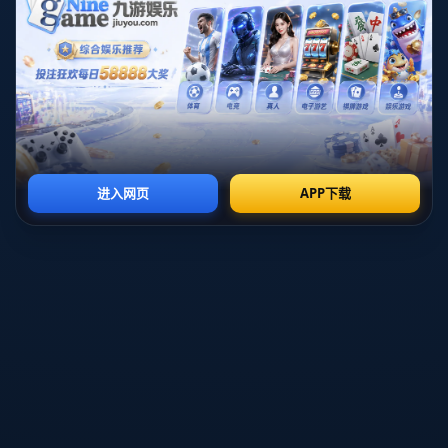
球队与球员数据 拆解攻守结构与状态曲线
世界杯赛程短、对手多样，单看积分与净胜球往往不够。更重要的
是通过数据看清球队的真实实力和状态波动。常用的指标包括场均
射门、射正率、xG预期进球、控球率、关键传球次数、反抢次数、
定位球得分比例等。例如某支传统强队小组赛三场全胜，但xG总和
仅略高于对手，且很大一部分来自点球和角球，这说明他们在阵地
战中并不具备绝对统治力；如果八分之一决赛的对手善于防定位
球，其实这场比赛的真实难度要高于大众印象。反之，一支战绩平
平的球队，若xG长期大于实际进球数，且射门次数和关键传球数据
出色，可能只是运气不佳，属于“被低估的黑马”。在外围竞猜中，
发现这种数据与比分之间的错位，就是寻找价值盘口的重要方式。
同理，关键球员的数据也很重要：前锋的转化率是否异常高且不可
持续，中场核心是否有伤病隐患，边路球员的成功过人数和传中质
量是否能针对对手的弱点，这些都直接影响到赛前盘口是否值得参
与。
战术风格与对位匹配 数据背后的场景化解读
单独看球队平均数据容易得出“平滑”的印象，而真正影响世界杯比
赛走势的，往往是风格之间的对位。赛前数据分析需要把数字与战
术结合起来：一支擅长高位逼抢的球队，面对善于短传出球且门将
脚下技术出色的对手，逼抢效率会被削弱；而对上后场出球偏保