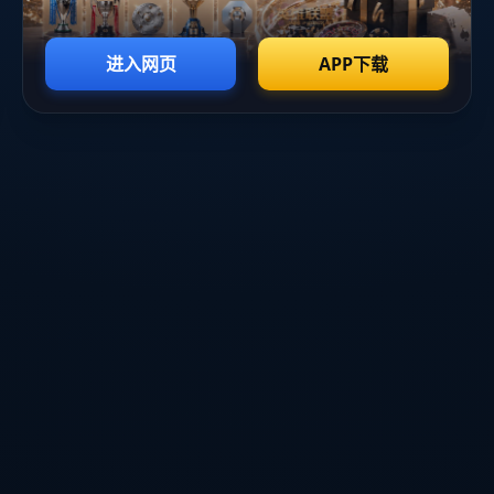
尼亚队出人意料地击败了澳大利亚队*，成功晋级八强，而澳大利亚则遗
技术实力的精彩展示。本文将深入探讨这场比赛的关键因素，并分析这对
可热的劲旅。**斯洛文尼亚凭借其核心球员的出色表现**在近年来取得
经验闻名。在这样一个竞争激烈的环境中，晋级八强的成就对于斯洛文尼
**，是他们成功的重要因素之一。在比赛初期，斯洛文尼亚便迅速建立了
球到内线突破**，斯洛文尼亚的进攻如行云流水，令对手防不胜防。特别
场上的焦点。
守端表现出色，但在攻防转换中的多次失误，让他们付出了沉重的代价。_
正是因此，导致了他们在关键时刻无法保持冷静，从而影响了整体发挥。
利，更是其篮球体系成功运作的体现**。近年来，斯洛文尼亚在篮球青训
是这些新星们在国际舞台上崭露头角的绝佳机会，他们用实际表现证明了
行深刻反思与调整。尽管出局，但他们依旧是一个不能被忽视的对手，积
指出，澳大利亚需要在平衡团队合作与个人发挥之间找到更好的切入点，
洛文尼亚队伍**，如何通过团队协作打破传统强队的垄断。而本次比赛的
机会，激励着无数热爱篮球的年轻人投入到这项充满魅力的运动中。