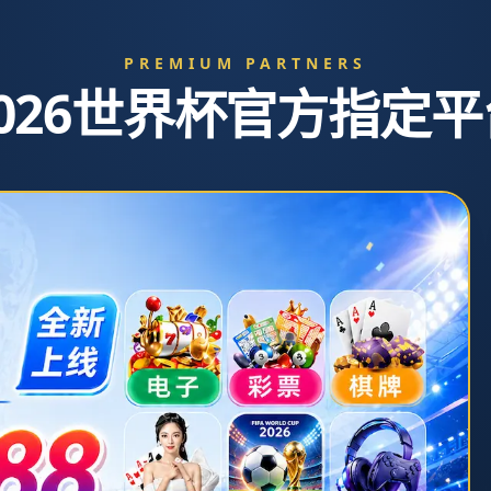
网站首页
公司简介
产品中心
新闻中心
当前位置：
主页
>
新闻中心
澳大利亚晋级8强 澳大利亚出局
|
2026-07-07T16:28:29+08:00