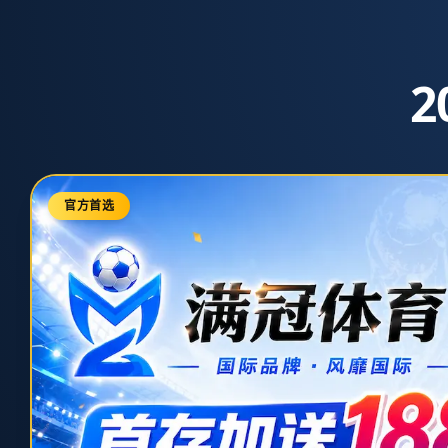
斯洛文尼亚力克
问鼎娱乐
**斯洛文尼亚力克澳大利亚晋级8强 澳大利亚出局**