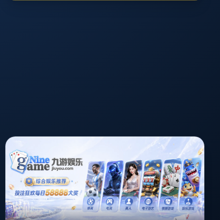
联系信息
问鼎娱乐
电话：0769-7674361
手机：18863911663
传真：0769-7674361
E—mail：admin@jobs-
wendingyule.com
公司地址：甘肃省白银市靖远县双龙乡
热点新闻
曼聯放棄選擇凱恩搶一
替補的原因.
2026-08-08
望解決鋒無力困擾 埃
弗頓簽下19歲葡萄牙