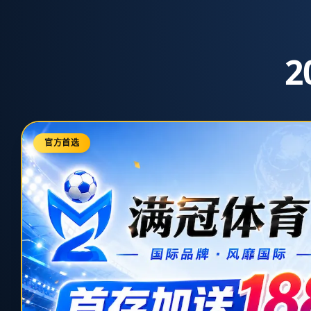
瓜帅与曼城合约
问鼎娱乐
### 瓜帅与曼城合约明夏到期 若走将为新帅留3亿遗产