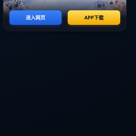
申花1-0深圳隊 於漢超
長途奔襲一錘定音.
2026-08-07
是未来的
哈蘭德碾壓群雄！官
方：他是2023年環足
獎年度最佳球員.
2026-08-07
扫描二维码
县双龙