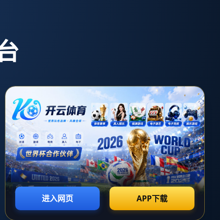
新闻中心
联系方式
官方微博
站内搜索