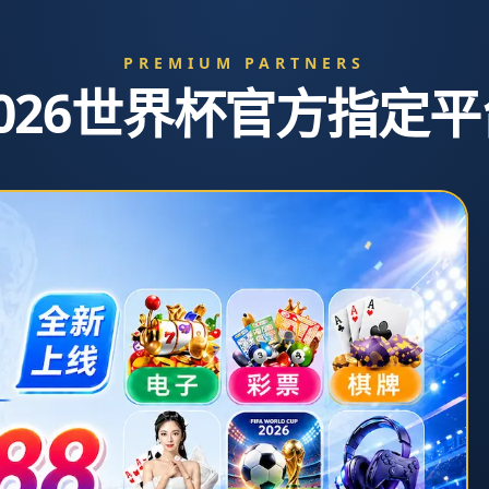
网站首页
公司简介
产品中心
新闻中心
当前位置：
主页
>
新闻中心
明夏到期 若走将为新帅留3亿遗产
|
2026-07-07T16:28:29+08:00