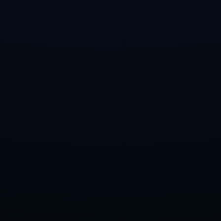
以“卓越品质，优良服务”为宗旨，大力服务于中国市场，力求将健康与幸福
带给国人。承诺于言，蕴德于行。