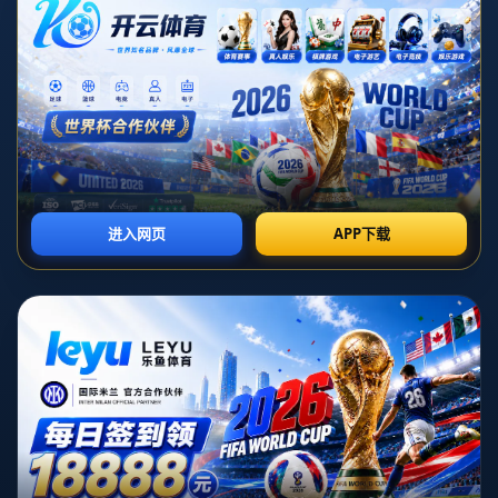
度关注，也引发了对他未来发展的无限遐想。
**萨卡的惊艳表现**
布卡约·萨卡，年仅22岁，却已成为阿森纳阵中不可或缺的球员。他
的速度、盘带和战术理解能力使得他在场上游刃有余，成为英超最
具潜力的年轻球员之一。本赛季开局的三场比赛中，萨卡连续助
攻，为球队的攻势增添了无比的活力。这一成就与阿森纳足球俱乐
部历史上的传奇人物蒂埃里·亨利相提并论，再合适不过。
**比肩亨利的光辉记录**