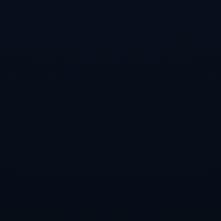
***歐足聯同意阿斯頓維拉與布萊頓參加歐洲賽事***，意味著這兩
支崛起中的英超球隊即將在更大的舞台上驗證自己的實力。這不僅
是對他們在本土戰績的肯定，也是一個全新的挑戰。隨著比賽的來
臨，相信他們將在這個更高的平台上，為球迷帶來更多精彩的瞬
間。