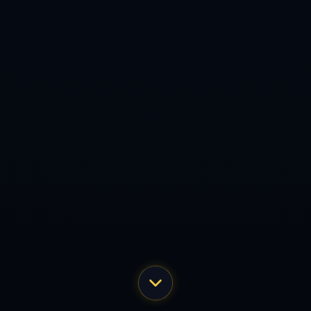
以“卓越品质，优良服务”为宗旨，大力服务于中国市场，力求将健康与幸福
带给国人。承诺于言，蕴德于行。
Copyright 2024
问鼎娱乐官网-问鼎游戏下载-平台注册登录
All Rights b
y
问鼎娱乐