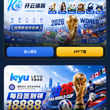
来的表现出色，成功获得了欧洲赛事的参赛资格。這一消息無疑讓
眾多球迷感到振奮，也預示著英超聯賽的新勢力正崛起，為歐洲賽
場增添了新的活力。
**阿斯顿维拉和布莱顿的崛起**
阿斯頓維拉和布萊頓這兩支球隊在過去的幾個賽季中，逐渐稳固了
自己的地位。他們憑藉精明的轉會策略和出色的球員發揮，逐步在
聯賽中脫穎而出。在過去的賽季中，阿斯頓維拉通過引入和培養優
秀球員，如歐利·瓦特金斯(Ollie Watkins)和傑克·格里利什(Jack Gr
ealish)，提升了球隊的競爭力。**阿斯顿维拉的戰術靈活性**和*
*球員的高度默契**是他們在聯賽中表現出色的關鍵。
另一方面，布萊頓也展現了強勁的上升勢頭。在主教练的带领下，
布莱顿通过稳固的防守和快速的反击，多次在比赛中取胜。尤其是
在面对英超强队时，布莱顿总能以顽强的斗志和精准的战术布置，
扭转不利局面。他們的堅韌品質在歐洲賽場上也將成為一大亮點。