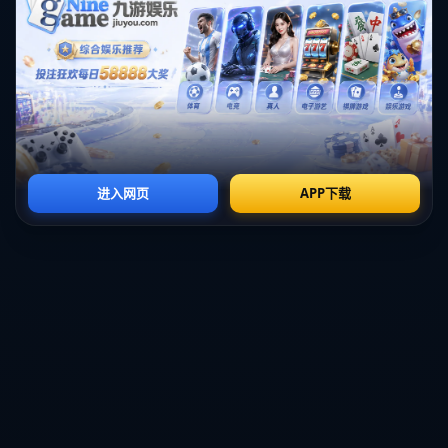
备英超经验的中场无疑是如虎添翼；而对于恩东贝萊而言，这是一
个在全新环境中接受挑战、提升自我的绝佳机会。在足球世界中，
**这样的合作**往往能在特定时期内创造最佳效益，让双方都能从
中受益。这笔租借协议无疑将成为未来足球市场中值得学习和借鉴
的经典案例。
联系信息
问鼎娱乐
电话：0769-7674361
手机：18863911663
传真：0769-7674361
E—mail：admin@jobs-wendingyule.com
公司地址：甘肃省白银市靖远县双龙乡