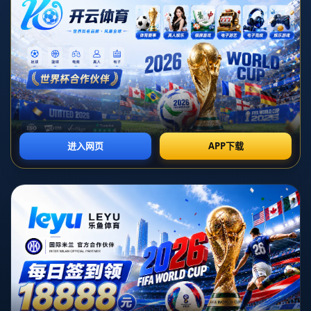
向，更是对这位法国中场球员职业生涯的重要影响。
**恩东贝萊的职业背景**
作为一名备受瞩目的中场球员，恩东贝萊的职业生涯一直受到高度
评价。他早年在里昂崭露头角，随后以高价转会至托特纳姆热刺。
然而，在英超的适应期中，恩东贝萊遇到了不少挑战，包括对**比
赛节奏**的适应以及**战术体系**的融入，显得尤为关键。
**加拉塔萨雷的战术体系**
加拉塔萨雷作为土耳其超级联赛中的豪门球队，一直以来以其独特
的**战术体系**和对外租借球员的敏锐眼光而闻名。在恩东贝萊加
入球队后，他的灵活性和**中场创造力**得到了充分挖掘。加拉塔
萨雷注重攻防转换的战术打法也与恩东贝萊的踢球风格高度契合，
双方形成了良好的互补。
**双赢局面**
对于恩东贝萊个人而言，续租加拉塔萨雷意味着他能够继续稳定地
获得**比赛时间**，并在掌握球队战术的基础上持续提升自己的表
现。这段租借期不仅帮助他重新找回状态，也让他有机会在一个相
对宽松的环境中重塑信心。与此同时，加拉塔萨雷通过这笔租借可
以继续增强中场的实力，为球队在国内外比赛中争取更多的胜利。
**成功案例分析**
**租借成功的案例**在足球历史上并不罕见。回顾过去，我们可以