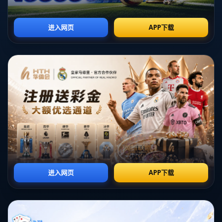
看到，许多球员通过成功的租借期实现了职业生涯的转折。例如，
国米的卡尔洛斯·贝拉在短暂租借皇家社会期间，通过自身努力和快
速适应，不仅为自己的职业生涯注入了新的活力，还令母队得到了
价值回报。
恩东贝萊在加拉塔萨雷的情况也类似。他通过在土耳其赛场的表现
证明自己的价值，并且希望在租借期结束后，无论是继续留队还是
返回母队，自己都能够站在一个更高的起点上。
**结语**
从俱乐部和球员的角度来看，恩东贝萊在1月与加拉塔萨雷的**续
租协议**都是一种双赢的策略。对于加拉塔萨雷来说，拥有一名具