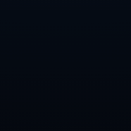
以“卓越品质，优良服务”为宗旨，大力服务于中国市场，力求将健康与幸福
带给国人。承诺于言，蕴德于行。