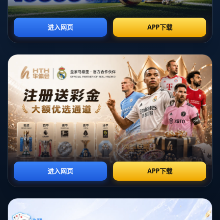
另外，这场比赛进一步反映了罗马尼奥利在防守端的压力和急躁。
在现代足球比赛中，合理的防守策略和纪律性显得尤为重要。这不
仅考验球员的个人能力，还对球队的整体协作提出了更高的要求。
**罗马尼奥利的红牌事件警示着整个队伍需要在纪律性和应变能力
上加强训练，以应对联赛中可能面临的各种突发情况**。
从更广泛的赛季表现来看，这场比赛结果也暗示着AC米兰在面对中
游球队时，必须提升警觉并加强临场发挥的稳定性。如何在赛事密
集的时期保证球员的体能和状态，也是AC米兰需要解决的关键问题
之一。